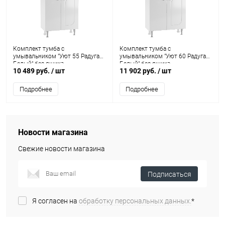
Комплект тумба с
Комплект тумба с
умывальником "Уют 55 Радуга
умывальником "Уют 60 Радуга
Белый" без ящика
Белый" без ящика
10 489 руб.
/ шт
11 902 руб.
/ шт
(разобранная) АЙСБЕРГ
(разобранная) АЙСБЕРГ
Подробнее
Подробнее
Новости магазина
Свежие новости магазина
Подписаться
Я согласен на
обработку персональных данных.
*