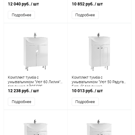
12 040 руб.
/ шт
10 852 руб.
/ шт
Подробнее
Подробнее
Комплект тумба с
Комплект тумба с
умывальником "Уют 60 Лилия"
умывальником "Уют 50 Радуга
без ящика АЙСБЕРГ
Белый" без ящика
12 238 руб.
/ шт
10 013 руб.
/ шт
(разобранная) АЙСБЕРГ
Подробнее
Подробнее