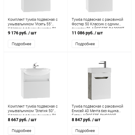
Комплект тумба подвесная с
Тумба подвесная с раковиной
умывальником "Исеть 55"
Фостер 50 Классик с одним
Классик с одним ящиком В1
ящиком В1 АЙСБЕРГ DA3008T
9 176 руб.
/ шт
11 086 руб.
/ шт
Айсберг
Подробнее
Подробнее
Комплект тумба подвесная с
Тумба подвесная с раковиной
умывальником "Элегия 50"
Енисей 40 Мечта без ящика
Классик с одним ящиком В1
Бетон АЙСБЕРГ DM2333T
8 667 руб.
/ шт
8 847 руб.
/ шт
Айсберг
Подробнее
Подробнее