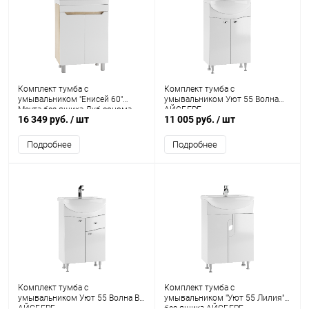
Комплект тумба с
Комплект тумба с
умывальником "Енисей 60"
умывальником Уют 55 Волна
Мечта без ящика Дуб сонома
АЙСБЕРГ
16 349 руб.
/ шт
11 005 руб.
/ шт
АЙСБЕРГ
Подробнее
Подробнее
Комплект тумба с
Комплект тумба с
умывальником Уют 55 Волна В1
умывальником "Уют 55 Лилия"
АЙСБЕРГ
без ящика АЙСБЕРГ