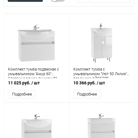
Комплект тумба подвесная с
Комплект тумба с
умывальником "Амур 60"
умывальником "Уют 50 Лилия"
Классик с одним ящиком В1
без ящика АЙСБЕРГ
11 025 руб.
/ шт
10 366 руб.
/ шт
Айсберг
Подробнее
Подробнее