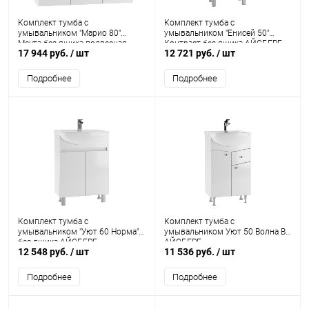
Комплект тумба с
Комплект тумба с
умывальником "Марио 80"
умывальником "Енисей 50"
Мечта без ящика подвесная
Контраст без ящика АЙСБЕРГ
17 944 руб.
/ шт
12 721 руб.
/ шт
АЙСБЕРГ
Подробнее
Подробнее
Комплект тумба с
Комплект тумба с
умывальником "Уют 60 Норма"
умывальником Уют 50 Волна В1
без ящика АЙСБЕРГ
АЙСБЕРГ
12 548 руб.
/ шт
11 536 руб.
/ шт
Подробнее
Подробнее