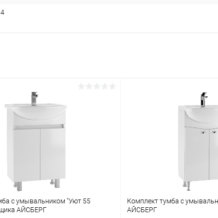
24
мба с умывальником "Уют 55
Комплект тумба с умывальн
ящика АЙСБЕРГ
АЙСБЕРГ