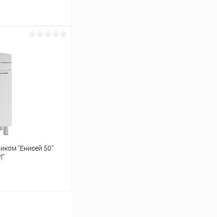
иком "Енисей 50"
РГ