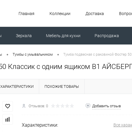
Главная
Коллекции
Доставка
Вопрос
ы
Зеркала
Мебель для кухни
Распродажа
ной машиной
Унитазы
•
•
ты
Тумбы с умывальником
Тумба подвесная с раковиной Фостер 5
 50 Классик с одним ящиком В1 АЙСБЕР
ХАРАКТЕРИСТИКИ
ПОХОЖИЕ ТОВАРЫ
Отзывов: 0
Добавить отзыв
Характеристики:
Все хара