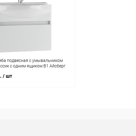
мба подвесная с умывальником
ассик с одним ящиком В1 Айсберг
б.
/ шт