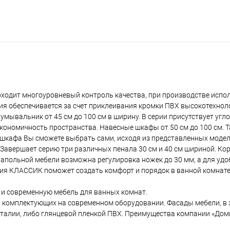
оходит многоуровневый контроль качества, при производстве испо
ия обеспечивается за счет приклеивания кромки ПВХ высокотехно
ывальник от 45 см до 100 см в ширину. В серии присутствует угло
 экономичность пространства. Навесные шкафы от 50 см до 100 см. 
шкафа Вы сможете выбрать сами, исходя из представленных модел
Завершает серию три различных пенала 30 см и 40 см шириной. Кор
напольной мебели возможна регулировка ножек до 30 мм, а для удо
рия КЛАССИК поможет создать комфорт и порядок в ванной комнате
 и современную мебель для ванных комнат.
и комплектующих на современном оборудовании. Фасады мебели, в 
талии, либо глянцевой пленкой ПВХ. Преимущества компании «Дом