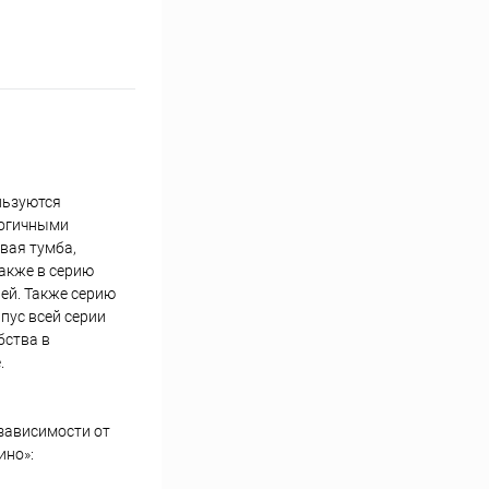
льзуются
логичными
вая тумба,
Также в серию
ей. Также серию
пус всей серии
бства в
.
зависимости от
ино»: