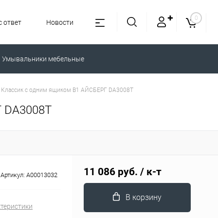
✚
0
 ответ
Новости
Умывальники мебельные
0 Классик с одним ящиком В1 АЙСБЕРГ DA3008T
Г DA3008T
11 086 руб.
/ к-т
Артикул:
A00013032
В корзину
ктеристики