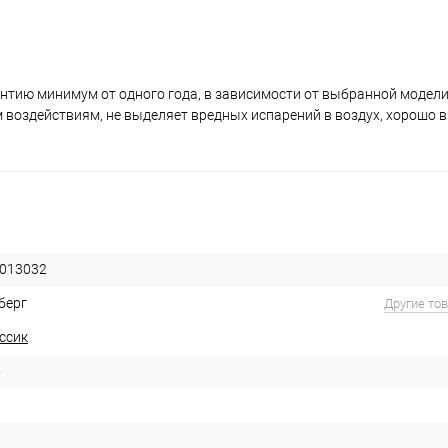
антию минимум от одного года, в зависимости от выбранной модели
воздействиям, не выделяет вредных испарений в воздух, хорошо
013032
берг
Другие то
ссик
5