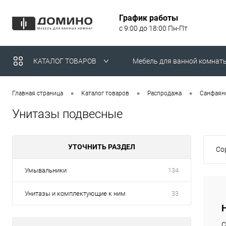
График работы
с 9:00 до 18:00 Пн-Пт
КАТАЛОГ ТОВАРОВ
Мебель для ванной комнат
Умывальники над стираль
•
•
•
Главная страница
Каталог товаров
Распродажа
Санфаян
Унитазы подвесные
УТОЧНИТЬ РАЗДЕЛ
Со
Умывальники
134
Унитазы и комплектующие к ним
33
С