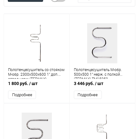
Полотенцесушитель со стояком
Полотенцесушитель M-обр.
M-обр. 2300х500х600 1" доп.
500х500 1" нерж. с полкой
отвод нерж.(TERMAX)
(TERMAX) ТМ15050
1 800 руб.
/ шт
3 446 руб.
/ шт
ТМ0235060
Подробнее
Подробнее