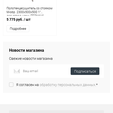
Полотенцесушитель со стояком
M-обр. 2300х500х500 1"
доп.отвод нерж.(TERMAX)
5 775 руб.
/ шт
ТМ0235050
Подробнее
Новости магазина
Свежие новости магазина
Подписаться
Я согласен на
обработку персональных данных.
*