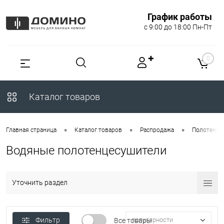
График работы
с 9:00 до 18:00 Пн-Пт
✚
0
Каталог товаров
•
•
•
Главная страница
Каталог товаров
Распродажа
Полотенце
Водяные полотенцесушители
Уточнить раздел
Фильтр
популярности
Все товары