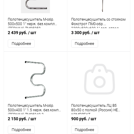
Полотенцесушитель M-обр.
Полотенцесушитель со стояком
500х500 1" нерж. без.компл
Фокстрот ПM0-обр.
(TERMAX) TM05050
2300х500х600 1" доп. отвод
2 439 руб.
/ шт
3 300 руб.
/ шт
нерж.(TERMAX) ТПМ0235060
Подробнее
Подробнее
Полотенцесушитель M-обр.
Полотенцесушитель ЛЦ В5
500х400 1" 1.5 нерж. без.компл
80х50 с полкой (Россия) НЕ
(TERMAX) TM05040-2
КОМПЛЕКТ
2 150 руб.
/ шт
900 руб.
/ шт
Подробнее
Подробнее