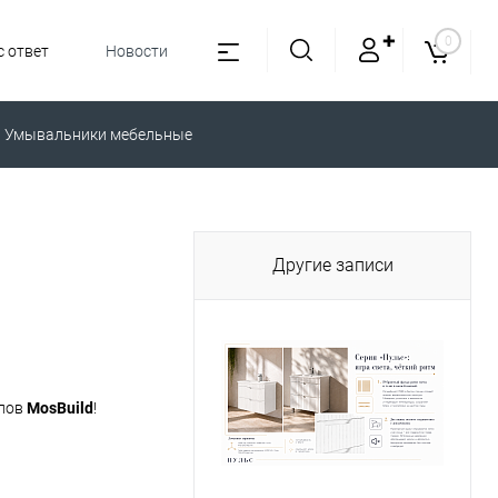
✚
0
 ответ
Новости
Умывальники мебельные
Другие записи
алов
MosBuild
!