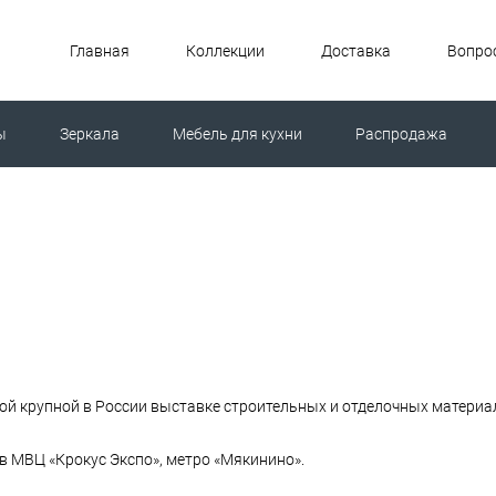
Главная
Коллекции
Доставка
Вопрос
ы
Зеркала
Мебель для кухни
Распродажа
ной машиной
Унитазы
мой крупной в России выставке строительных и отделочных матери
в МВЦ «Крокус Экспо», метро «Мякинино».