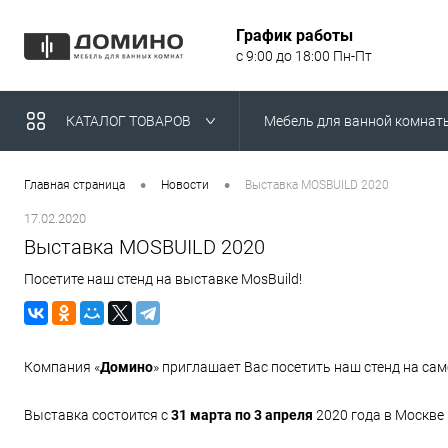
График работы
с 9:00 до 18:00 Пн-Пт
КАТАЛОГ ТОВАРОВ
Мебель для ванной комнат
Умывальники над стираль
•
•
Главная страница
Новости
Выставка MOSBUILD 2020
17.02.2020
Выставка MOSBUILD 2020
Посетите наш стенд на выставке MosBuild!
Компания «
Домино
» приглашает Вас посетить наш стенд на са
Выставка состоится с
31 марта по 3 апреля
2020 года в Москве 