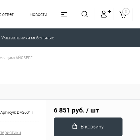
✚
0
 ответ
Новости
Умывальники мебельные
без ящика АЙСБЕРГ
6 851 руб.
/ шт
Артикул:
DA2001T
В корзину
ктеристики