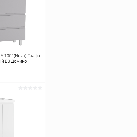
А 100" (Nova) Графо
вый В3 Домино