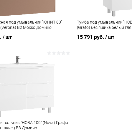
сная под умывальник "ЮНИТ 80"
Тумба под умывальник "НОВ
а (Verona) В2 Мокко Домино
(Grafo) без ящика белый гл
б.
15 791 руб.
/ шт
/ шт
ывальник "НОВА 100" (Nova) Графо
й глянец В3 Домино