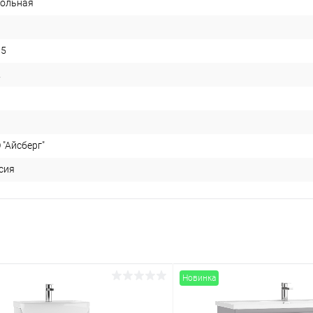
ольная
05
2
 "Айсберг"
сия
Новинка