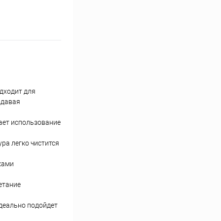
дходит для
здавая
лает использование
ра легко чистится
ками
етание
идеально подойдет