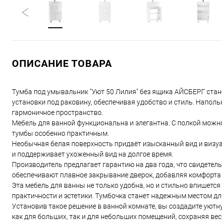
ОПИСАНИЕ ТОВАРА
Тумба под умывальник "Уют 50 Лилия" без ящика АЙСБЕРГ ста
установки под раковину, обеспечивая удобство и стиль. Наполь
гармоничное пространство.
Мебель для ванной функциональна и элегантна. С полкой можн
тумбы особенно практичным.
Необычная белая поверхность придаёт изысканный вид и визуал
и поддерживает ухоженный вид на долгое время.
Производитель предлагает гарантию на два года, что свидетел
обеспечивают плавное закрывание дверок, добавляя комфорта
Эта мебель для ванны не только удобна, но и стильно впишетс
практичности и эстетики. Тумбочка станет надежным местом д
Установив такое решение в ванной комнате, вы создадите уютн
как для больших, так и для небольших помещений, сохраняя вес