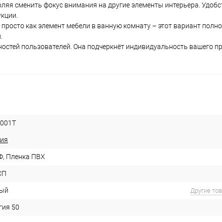
яя сменить фокус внимания на другие элементы интерьера. Удобс
кции.
 просто как элемент мебели в ванную комнату – этот вариант полн
.
остей пользователей. Она подчеркнёт индивидуальность вашего п
001T
ия
, Пленка ПВХ
СП
ый
Другие то
гия 50