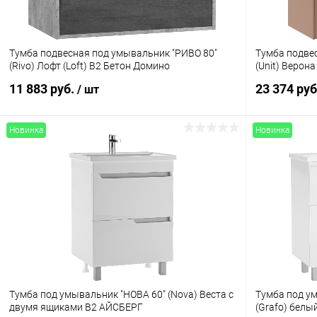
Тумба подвесная под умывальник "РИВО 80"
Тумба подве
(Rivo) Лофт (Loft) В2 Бетон Домино
(Unit) Верон
11 883 руб.
23 374 ру
/ шт
Новинка
Новинка
Тумба под умывальник "НОВА 60" (Nova) Веста с
Тумба под ум
двумя ящиками В2 АЙСБЕРГ
(Grafo) белы