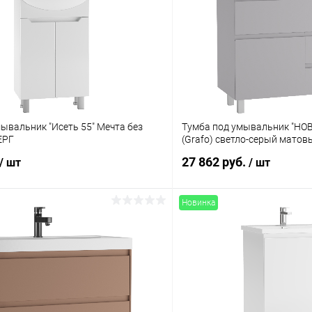
ывальник "Исеть 55" Мечта без
Тумба под умывальник "НОВ
ЕРГ
(Grafo) светло-серый мато
27 862 руб.
/ шт
/ шт
Новинка