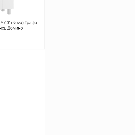
А 60" (Nova) Графо
янец Домино