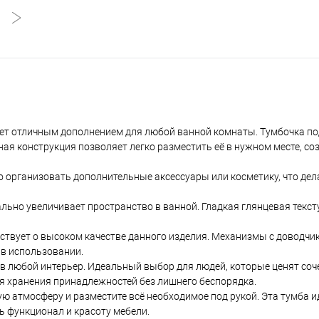
нет отличным дополнением для любой ванной комнаты. Тумбочка по
ная конструкция позволяет легко разместить её в нужном месте, со
о организовать дополнительные аксессуары или косметику, что де
ьно увеличивает пространство в ванной. Гладкая глянцевая тексту
ьствует о высоком качестве данного изделия. Механизмы с доводчи
 в использовании.
я в любой интерьер. Идеальный выбор для людей, которые ценят соч
ля хранения принадлежностей без лишнего беспорядка.
ую атмосферу и разместите всё необходимое под рукой. Эта тумба 
ь функционал и красоту мебели.