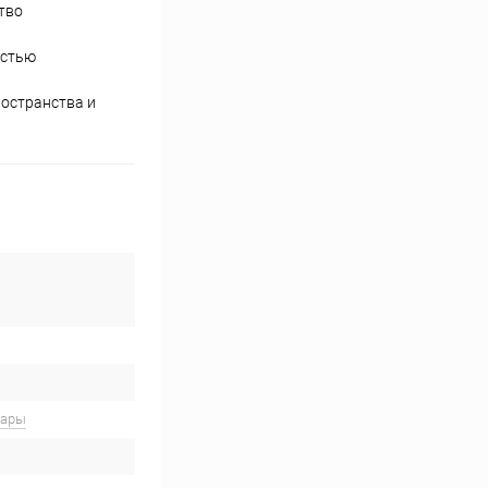
тво
остью
ространства и
вары