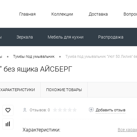
Главная
Коллекции
Доставка
Вопрос
ы
Зеркала
Мебель для кухни
Распродажа
ной машиной
Унитазы
•
•
ты
Тумбы под умывальник
Тумба под умывальник "Уют 50 Лилия" 
" без ящика АЙСБЕРГ
ХАРАКТЕРИСТИКИ
ПОХОЖИЕ ТОВАРЫ
Отзывов: 0
Добавить отзыв
Характеристики:
Все хара