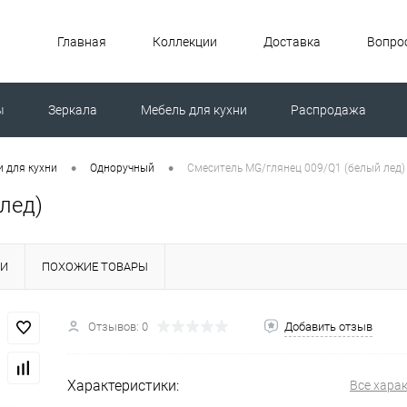
Главная
Коллекции
Доставка
Вопрос
ы
Зеркала
Мебель для кухни
Распродажа
ной машиной
•
•
 для кухни
Одноручный
Смеситель MG/глянец 009/Q1 (белый лед)
лед)
КИ
ПОХОЖИЕ ТОВАРЫ
Отзывов: 0
Добавить отзыв
Характеристики:
Все хара