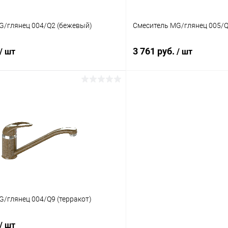
G/глянец 004/Q2 (бежевый)
Смеситель MG/глянец 005/Q
3 761 руб.
/ шт
/ шт
/глянец 004/Q9 (терракот)
/ шт