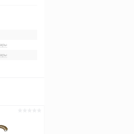
вары
вары