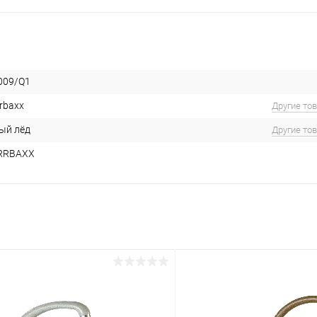
09/Q1
rbaxx
Другие то
ый лёд
Другие то
RRBAXX