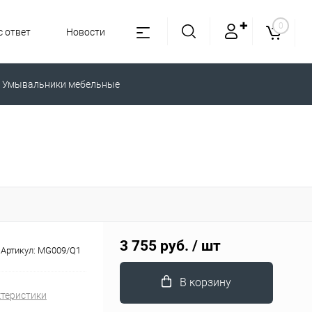
✚
0
 ответ
Новости
Умывальники мебельные
3 755 руб.
/ шт
Артикул:
MG009/Q1
В корзину
ктеристики