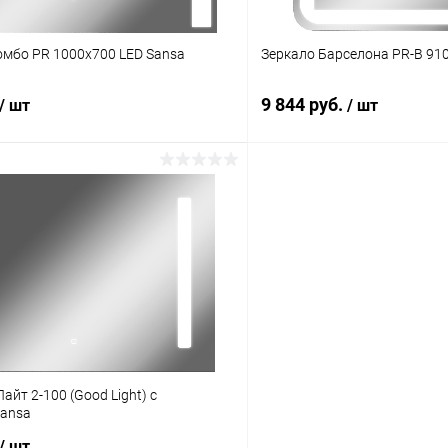
омбо PR 1000х700 LED Sansa
Зеркало Барселона PR-B 91
9 844 руб.
/ шт
/ шт
айт 2-100 (Good Light) с
Sansa
/ шт