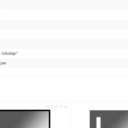
6
5
 "Айсберг"
сия