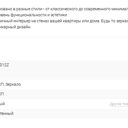
ровано в разные стили– от классического до современного минима
вень функциональности и эстетики.
ичный интерьер на стенах вашей квартиры или дома. Будь то зерка
шикарный дизайн.
012Z
П, Зеркало
СП
ый
Другие то
тенный