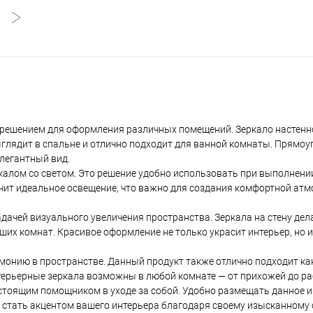
ым решением для оформления различных помещений. Зеркало настенн
глядит в спальне и отлично подходит для ванной комнаты. Прямо
легантный вид.
калом со светом. Это решение удобно использовать при выполнени
ечит идеальное освещение, что важно для создания комфортной ат
адачей визуального увеличения пространства. Зеркала на стену де
их комнат. Красивое оформление не только украсит интерьер, но и
рмонию в пространстве. Данный продукт также отлично подходит ка
терьерные зеркала возможны в любой комнате — от прихожей до ра
астоящим помощником в уходе за собой. Удобно размещать данное и
 стать акцентом вашего интерьера благодаря своему изысканному 