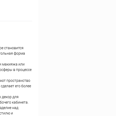
ое становится
угольная форма
и макияжа или
мосферы в процессе
лают пространство
 сделает его более
к декор для
бочего кабинета.
зделие над
стилю и