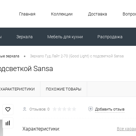
Главная
Коллекции
Доставка
Вопрос
ы
Зеркала
Мебель для кухни
Распродажа
ной машиной
Унитазы
•
ые зеркала
Зеркало Гуд Лайт 2-70 (Good Light) с подсветкой Sansa
подсветкой Sansa
ХАРАКТЕРИСТИКИ
ПОХОЖИЕ ТОВАРЫ
Отзывов: 0
Добавить отзыв
Характеристики:
Все хара