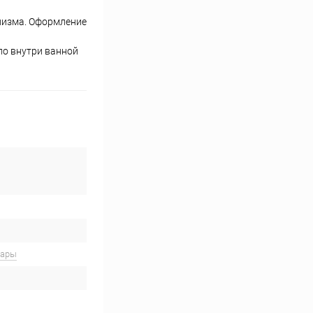
лизма. Оформление
ло внутри ванной
вары