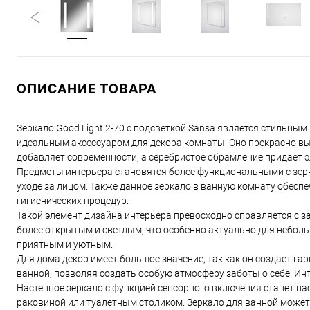
ОПИСАНИЕ ТОВАРА
Зеркало Good Light 2-70 с подсветкой Sansa является стильн
идеальным аксессуаром для декора комнаты. Оно прекрасно вы
добавляет современности, а серебристое обрамление придает э
Предметы интерьера становятся более функциональными с зер
уходе за лицом. Также данное зеркало в ванную комнату обесп
гигиенических процедур.
Такой элемент дизайна интерьера превосходно справляется с з
более открытым и светлым, что особенно актуально для небольш
приятным и уютным.
Для дома декор имеет большое значение, так как он создает га
ванной, позволяя создать особую атмосферу заботы о себе. Ин
Настенное зеркало с функцией сенсорного включения станет н
раковиной или туалетным столиком. Зеркало для ванной может