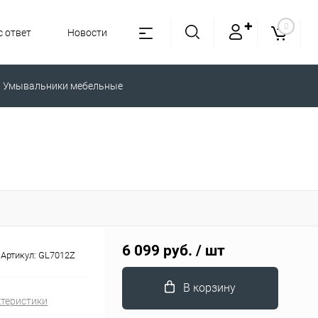
✚
0
 ответ
Новости
Умывальники мебельные
6 099 руб.
/ шт
Артикул:
GL7012Z
В корзину
ктеристики