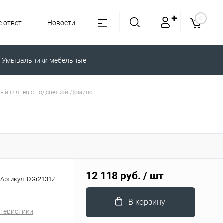
✚
0
 ответ
Новости
Умывальники мебельные
елый глянец с подсветкой Домино
12 118 руб.
/ шт
Артикул:
DGr2131Z
В корзину
ктеристики