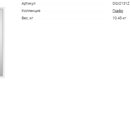
Артикул
DGr2131Z
Коллекция
Графо
Вес, кг
10.45 кг