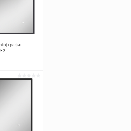
afo) графит
ино