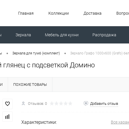
Главная
Коллекции
Доставка
Вопрос
ы
Зеркала
Мебель для кухни
Распродажа
ной машиной
Унитазы
•
•
ты
Зеркала для тумб (комплект)
Зеркало Графо 1000х600 (Grafo) б
й глянец с подсветкой Домино
КИ
ПОХОЖИЕ ТОВАРЫ
Отзывов: 0
Добавить отзыв
Характеристики:
Все хара