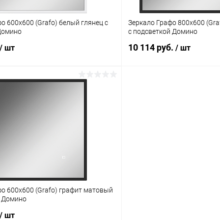
о 600х600 (Grafo) белый глянец с
Зеркало Графо 800х600 (Grafo) графит матовый
Домино
с подсветкой Домино
10 114 руб.
/ шт
/ шт
о 600х600 (Grafo) графит матовый
й Домино
/ шт