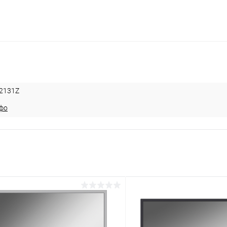
2131Z
фо