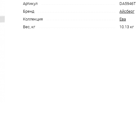
Артикул
DA5946T
Бренд
Айсберг
Коллекция
Ева
Вес, кг
10.13 кг