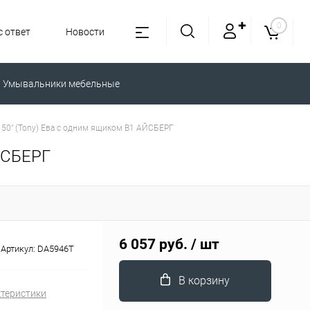
✚
0
 ответ
Новости
Умывальники мебельные
50" (Tony) Ева с одним ящиком В1 АЙСБЕРГ
ЙСБЕРГ
6 057 руб.
/ шт
Артикул:
DA5946T
В корзину
ктеристики