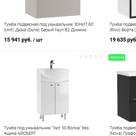
Тумба подвесная под умывальник "ЮНИТ 60"
Тумба подве
(Unit) Дюна (Dune) Серый тауп В2 Домино
(Rivo) Форта
15 941 руб.
19 635 ру
/ шт
Новинка
Тумба под умывальник "Уют 50 Волна" без
Тумба подве
ящика АЙСБЕРГ
(Nova) Графо