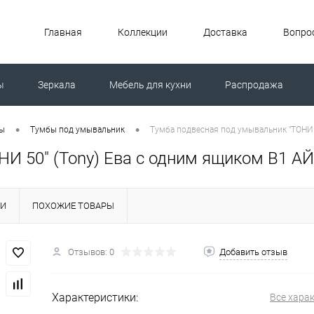
Главная
Коллекции
Доставка
Вопрос
ы
Зеркала
Мебель для кухни
Распродажа
ной машиной
Унитазы
•
•
ты
Тумбы под умывальник
Тумба подвесная под умывальник "ТОНИ 
НИ 50" (Tony) Ева с одним ящиком В1 А
КИ
ПОХОЖИЕ ТОВАРЫ
Отзывов: 0
Добавить отзыв
Характеристики:
Все хара