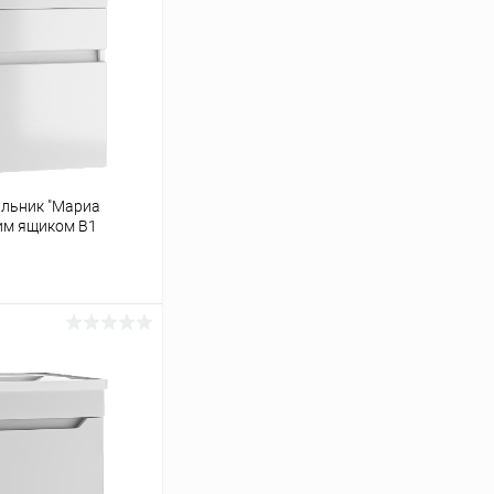
альник "Мариа
ним ящиком В1