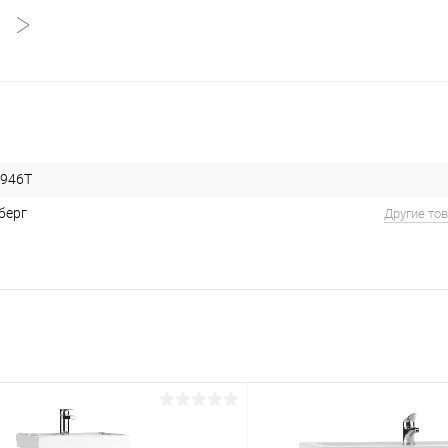
946T
берг
Другие то