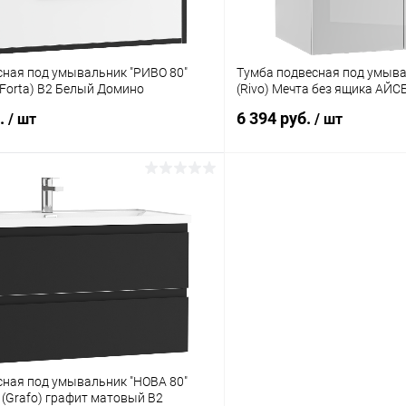
сная под умывальник "РИВО 80"
Тумба подвесная под умыва
 (Forta) B2 Белый Домино
(Rivo) Мечта без ящика АЙС
б.
6 394 руб.
/ шт
/ шт
сная под умывальник "НОВА 80"
 (Grafo) графит матовый В2