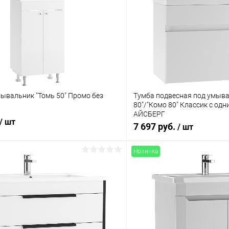
ывальник "Томь 50" Промо без
Тумба подвесная под умыв
80"/"Комо 80" Классик с од
АЙСБЕРГ
/ шт
7 697 руб.
/ шт
Новинка