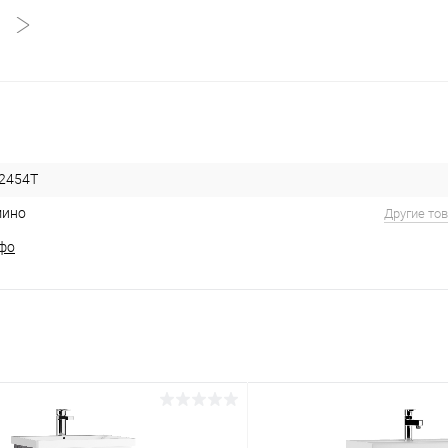
2454T
ино
Другие то
фо