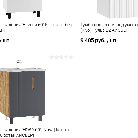
ывальник "Енисей 60" Контраст без
Тумба подвесная под умыва
СБЕРГ
(Rivo) Пульс В2 АЙСБЕРГ
9 405 руб.
/ шт
/ шт
ывальник "НОВА 60" (Nova) Марта
уб вотан АЙСБЕРГ