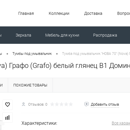
Главная
Коллекции
Доставка
Вопрос
ы
Зеркала
Мебель для кухни
Распродажа
ной машиной
Унитазы
•
•
ты
Тумбы под умывальник
Тумба под умывальник "НОВА 70" (Nova) 
a) Графо (Grafo) белый глянец В1 Доми
КИ
ПОХОЖИЕ ТОВАРЫ
Отзывов: 0
Добавить отзыв
Характеристики:
Все хара