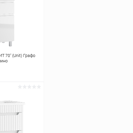
 70" (Unit) Графо
мино