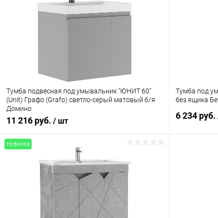
Тумба подвесная под умывальник "ЮНИТ 60"
Тумба под умыв
(Unit) Графо (Grafo) светло-серый матовый б/я
без ящика Б
Домино
6 234 руб.
11 216 руб.
/ шт
Новинка