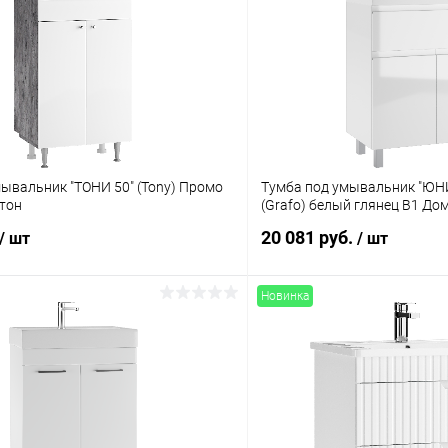
альник "ТОНИ 50" (Tony) Промо
Тумба под умывальник "ЮНИТ
етон
(Grafo) белый глянец В1 До
20 081 руб.
/ шт
/ шт
Новинка