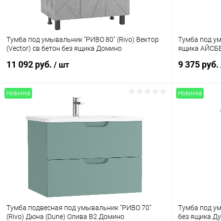
Тумба под умывальник "РИВО 80" (Rivo) Вектор
Тумба под ум
(Vector) св бетон без ящика Домино
ящика АЙ
11 092 руб.
9 375 руб.
/ шт
Новинка
Новинка
Тумба подвесная под умывальник "РИВО 70"
Тумба под ум
(Rivo) Дюна (Dune) Олива В2 Домино
без ящика Д