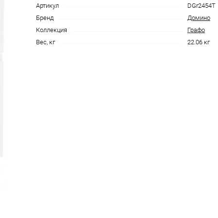
Артикул
DGr2454T
Бренд
Домино
Коллекция
Графо
Вес, кг
22.06 кг