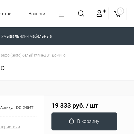
✚
0
 ответ
Новости
Умывальники мебельные
Графо (Grafo) белый глянец В1 Домино
но
19 333 руб.
/ шт
Артикул:
DGr2454T
В корзину
ктеристики