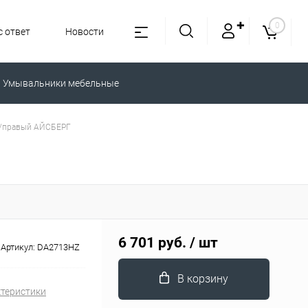
✚
0
 ответ
Новости
Умывальники мебельные
й/правый АЙСБЕРГ
6 701 руб.
/ шт
Артикул:
DA2713HZ
В корзину
ктеристики