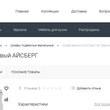
Главная
Коллекции
Доставка
Вопрос
ы
Зеркала
Мебель для кухни
Распродажа
ной машиной
Унитазы
•
•
ты
Шкафы подвесные зеркальные
Шкаф-зеркало Контраст 60 левы
равый АЙСБЕРГ
КИ
ПОХОЖИЕ ТОВАРЫ
Отзывов: 0
Добавить отзыв
Характеристики:
Все хара